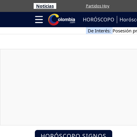
Noticias
Partidos Hoy
HORÓSCOPO
Horósc
De Interés:
Posesión pr
HORÓSCOPO SIGNOS