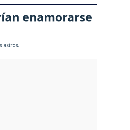
drían enamorarse
s astros.