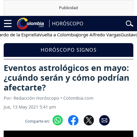
HORÓSCOPO
la Espriella
Vuelta a Colombia
Jorge Alfredo Vargas
Gustavo Petro
HORÓSCOPO SIGNOS
Eventos astrológicos en mayo:
¿cuándo serán y cómo podrían
afectarte?
Por: Redacción Horóscopo • Colombia.com
Jue, 13 May 2021 5:41 pm
Comparte en: