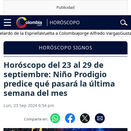
HORÓSCOPO
 de la Espriella
Vuelta a Colombia
Jorge Alfredo Vargas
Gustavo Pe
HORÓSCOPO SIGNOS
Horóscopo del 23 al 29 de
septiembre: Niño Prodigio
predice qué pasará la última
semana del mes
Lun, 23 Sep 2024 6:54 pm
Comparte en: