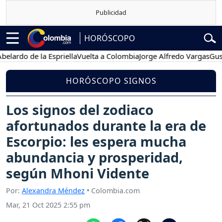
HORÓSCOPO
o de la Espriella
Vuelta a Colombia
Jorge Alfredo Vargas
Gustavo P
HORÓSCOPO SIGNOS
Los signos del zodiaco
afortunados durante la era de
Escorpio: les espera mucha
abundancia y prosperidad,
según Mhoni Vidente
Por:
Alexandra Méndez
• Colombia.com
Mar, 21 Oct 2025 2:55 pm