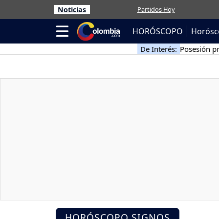
Noticias
Partidos Hoy
HORÓSCOPO
Horósc
De Interés:
Posesión pr
HORÓSCOPO SIGNOS