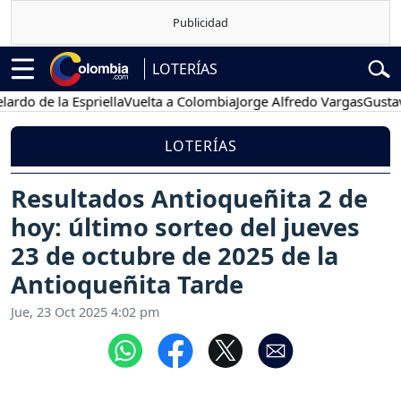
LOTERÍAS
e la Espriella
Vuelta a Colombia
Jorge Alfredo Vargas
Gustavo Pet
LOTERÍAS
Resultados Antioqueñita 2 de
hoy: último sorteo del jueves
23 de octubre de 2025 de la
Antioqueñita Tarde
Jue, 23 Oct 2025 4:02 pm