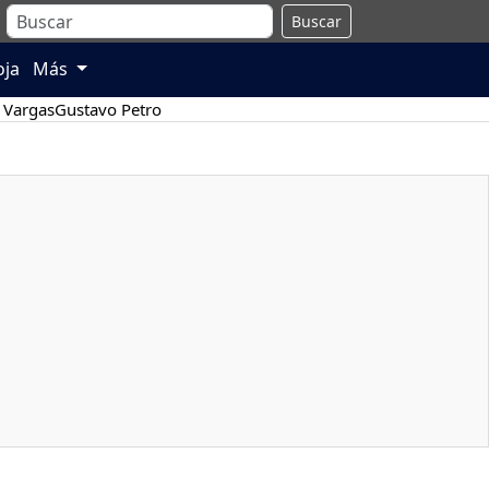
Buscar
oja
Más
 Vargas
Gustavo Petro