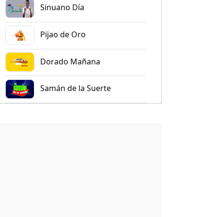
Sinuano Día
Pijao de Oro
Dorado Mañana
Samán de la Suerte