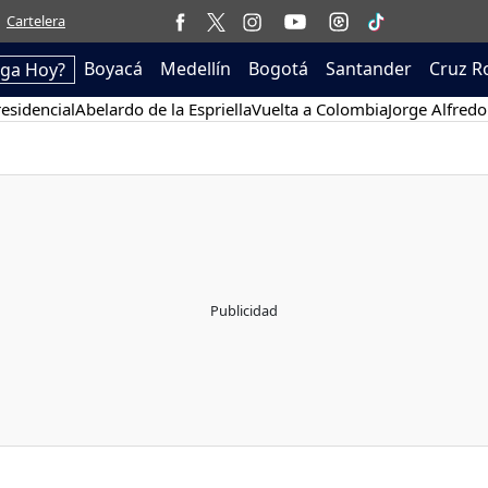
Cartelera
Boyacá
Medellín
Bogotá
Santander
Cruz R
ega Hoy?
esidencial
Abelardo de la Espriella
Vuelta a Colombia
Jorge Alfredo