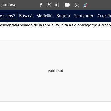
Cartelera
Boyacá
Medellín
Bogotá
Santander
Cruz R
ega Hoy?
esidencial
Abelardo de la Espriella
Vuelta a Colombia
Jorge Alfredo