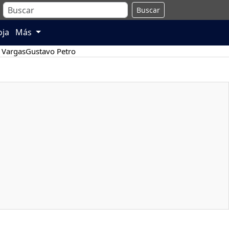
Buscar
oja
Más
 Vargas
Gustavo Petro