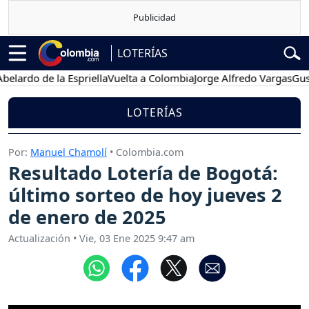
LOTERÍAS
do de la Espriella
Vuelta a Colombia
Jorge Alfredo Vargas
Gustavo 
LOTERÍAS
Por:
Manuel Chamolí
• Colombia.com
Resultado Lotería de Bogotá:
último sorteo de hoy jueves 2
de enero de 2025
Actualización
•
Vie, 03 Ene 2025 9:47 am