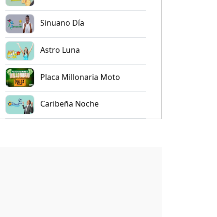
Sinuano Día
Astro Luna
Placa Millonaria Moto
Caribeña Noche