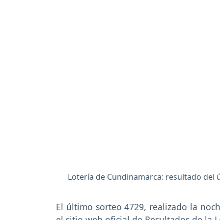
Lotería de Cundinamarca: resultado del ú
El último sorteo 4729, realizado la noc
el sitio web oficial de
Resultados de la 