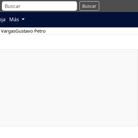
Buscar
oja
Más
 Vargas
Gustavo Petro