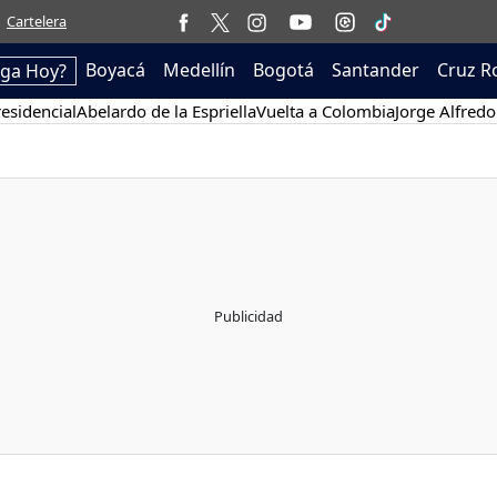
Cartelera
Boyacá
Medellín
Bogotá
Santander
Cruz R
ega Hoy?
esidencial
Abelardo de la Espriella
Vuelta a Colombia
Jorge Alfredo