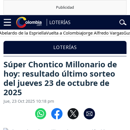
LOTERÍAS
do de la Espriella
Vuelta a Colombia
Jorge Alfredo Vargas
Gustavo
LOTERÍAS
Súper Chontico Millonario de
hoy: resultado último sorteo
del jueves 23 de octubre de
2025
Jue, 23 Oct 2025 10:18 pm