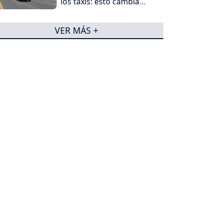
los taxis: esto cambia
para conductores y
propietarios
VER MÁS +