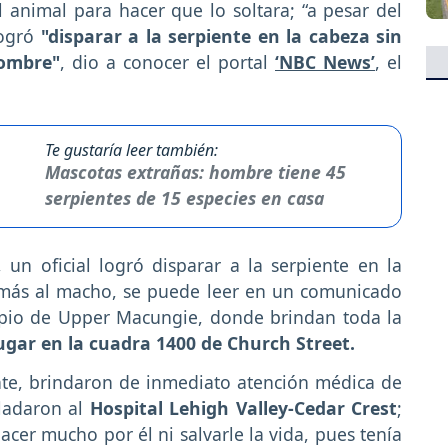
l animal para hacer que lo soltara; “a pesar del
logró
"disparar a la serpiente en la cabeza sin
hombre"
, dio a conocer el portal
‘NBC News’
, el
Te gustaría leer también:
Mascotas extrañas: hombre tiene 45
serpientes de 15 especies en casa
 un oficial logró disparar a la serpiente en la
r más al macho, se puede leer en un comunicado
ipio de Upper Macungie, donde brindan toda la
ugar en la cuadra 1400 de Church Street.
ente, brindaron de inmediato atención médica de
sladaron al
Hospital Lehigh Valley-Cedar Crest
;
cer mucho por él ni salvarle la vida, pues tenía