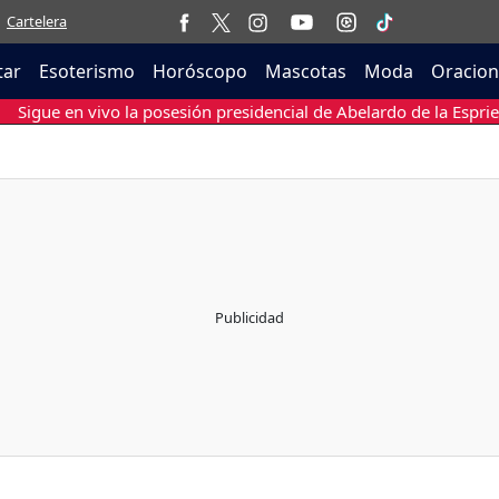
Cartelera
tar
Esoterismo
Horóscopo
Mascotas
Moda
Oracion
Sigue en vivo la posesión presidencial de Abelardo de la Esprie