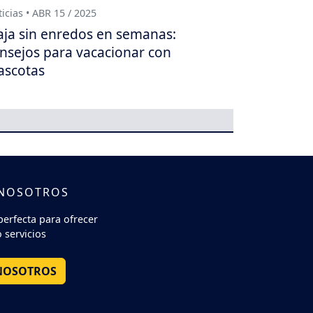
icias • ABR 15 / 2025
aja sin enredos en semanas:
nsejos para vacacionar con
scotas
 NOSOTROS
perfecta para ofrecer
 servicios
NOSOTROS