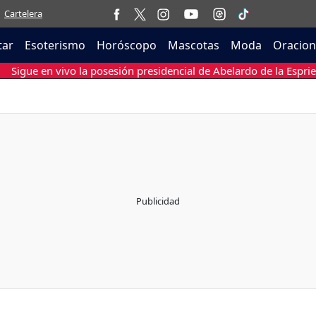
Cartelera
tar
Esoterismo
Horóscopo
Mascotas
Moda
Oracion
Sigue en vivo la posesión presidencial de Abelardo de la Esprie