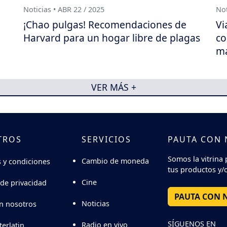
Noticias • ABR 22 / 2025
Not
¡Chao pulgas! Recomendaciones de
Vi
Harvard para un hogar libre de plagas
co
ma
VER MÁS +
TROS
SERVICIOS
PAUTA CON
Somos la vitrina 
Cambio de moneda
 y condiciones
tus productos y/o
Cine
 de privacidad
PAUTA CON 
Noticias
n nosotros
SÍGUENOS EN
Radio en vivo
terlatin