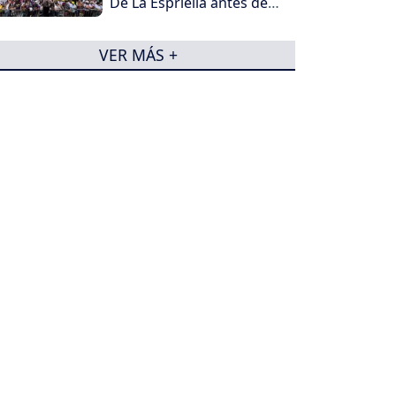
De La Espriella antes de
su posesión
VER MÁS +