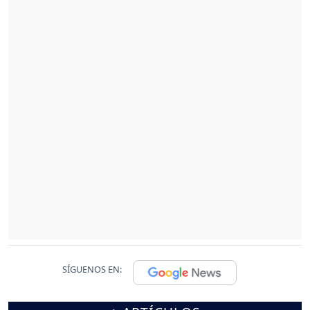
SÍGUENOS EN: