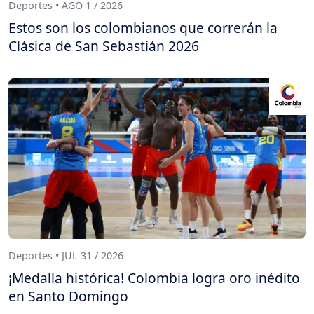
Deportes • AGO 1 / 2026
Estos son los colombianos que correrán la
Clásica de San Sebastián 2026
Deportes • JUL 31 / 2026
¡Medalla histórica! Colombia logra oro inédito
en Santo Domingo