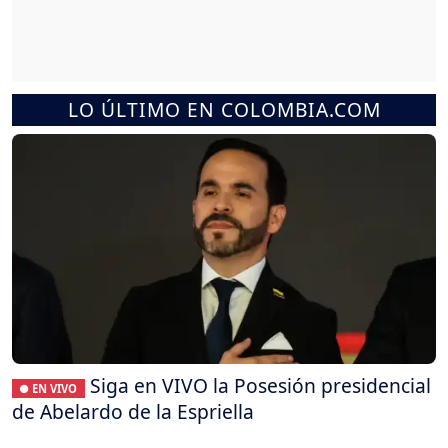
LO ÚLTIMO EN COLOMBIA.COM
Siga en VIVO la Posesión presidencial
● EN VIVO
de Abelardo de la Espriella