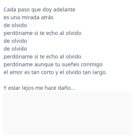
Cada paso que doy adelante
es una mirada atrás
de olvido
perdóname si te echo al olvido
de olvido
de olvido
perdóname si te echo al olvido
perdóname aunque tu sueñes conmigo
el amor es tan corto y el olvido tan largo.
Y estar lejos me hace daño...