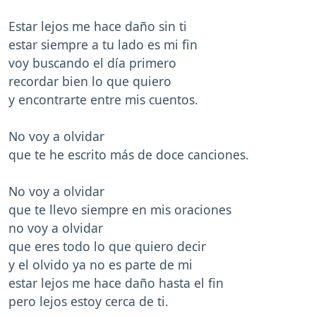
Estar lejos me hace daño sin ti
estar siempre a tu lado es mi fin
voy buscando el día primero
recordar bien lo que quiero
y encontrarte entre mis cuentos.
No voy a olvidar
que te he escrito más de doce canciones.
No voy a olvidar
que te llevo siempre en mis oraciones
no voy a olvidar
que eres todo lo que quiero decir
y el olvido ya no es parte de mi
estar lejos me hace daño hasta el fin
pero lejos estoy cerca de ti.