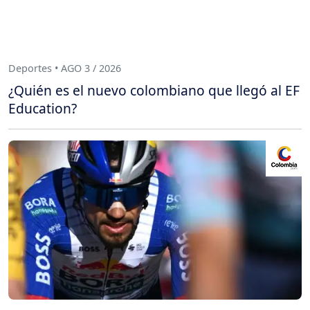
Deportes • AGO 3 / 2026
¿Quién es el nuevo colombiano que llegó al EF
Education?