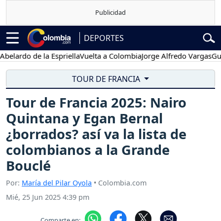
DEPORTES
rdo de la Espriella
Vuelta a Colombia
Jorge Alfredo Vargas
Gustav
TOUR DE FRANCIA
Tour de Francia 2025: Nairo
Quintana y Egan Bernal
¿borrados? así va la lista de
colombianos a la Grande
Bouclé
Por:
María del Pilar Oyola
• Colombia.com
Mié, 25 Jun 2025 4:39 pm
Comparte en: