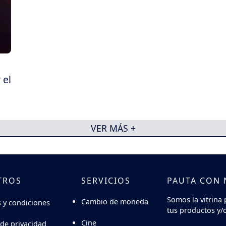
 el
VER MÁS +
TROS
SERVICIOS
PAUTA CON
Somos la vitrina 
Cambio de moneda
 y condiciones
tus productos y/o
Cine
 de privacidad