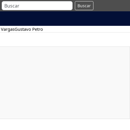
Buscar
 Vargas
Gustavo Petro