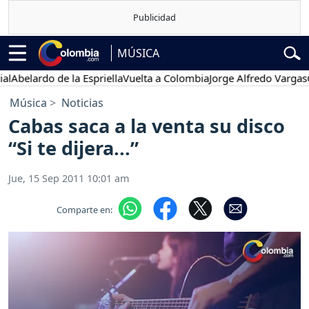
MÚSICA
belardo de la Espriella
Vuelta a Colombia
Jorge Alfredo Vargas
Gus
Música
Noticias
Cabas saca a la venta su disco
“Si te dijera...”
Jue, 15 Sep 2011 10:01 am
Comparte en: