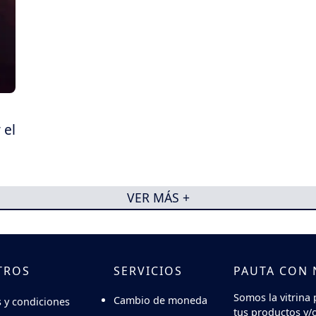
 el
VER MÁS +
TROS
SERVICIOS
PAUTA CON
Somos la vitrina 
Cambio de moneda
 y condiciones
tus productos y/o