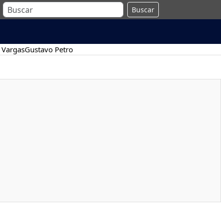
Buscar
 Vargas
Gustavo Petro