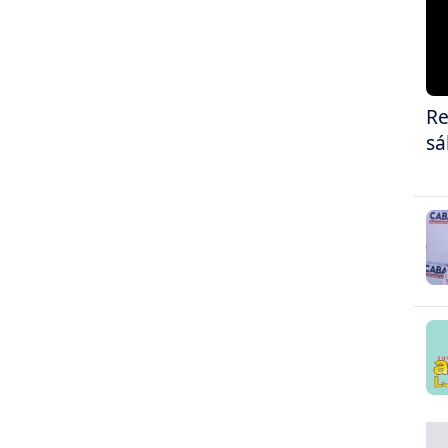
Re
sá