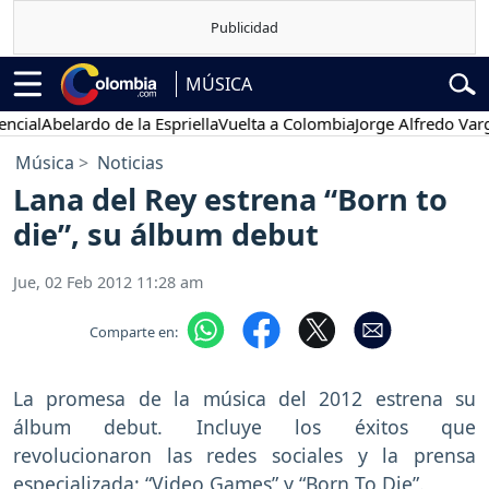
MÚSICA
ial
Abelardo de la Espriella
Vuelta a Colombia
Jorge Alfredo Vargas
Música
Noticias
Lana del Rey estrena “Born to
die”, su álbum debut
Jue, 02 Feb 2012 11:28 am
Comparte en:
Previous
Nex
La promesa de la música del 2012 estrena su
álbum debut. Incluye los éxitos que
revolucionaron las redes sociales y la prensa
especializada: “Video Games” y “Born To Die”.