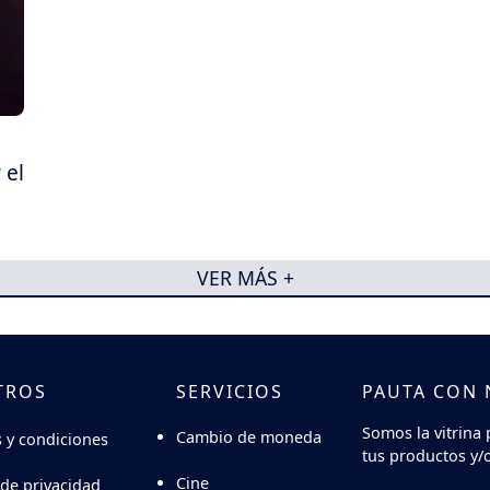
 el
VER MÁS +
TROS
SERVICIOS
PAUTA CON
Somos la vitrina 
Cambio de moneda
 y condiciones
tus productos y/o
Cine
 de privacidad