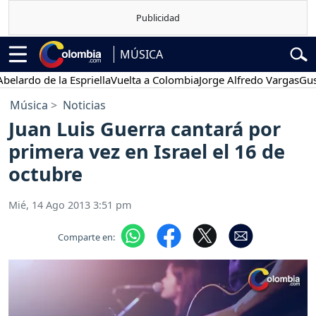
MÚSICA
rdo de la Espriella
Vuelta a Colombia
Jorge Alfredo Vargas
Gustavo
Música
Noticias
Juan Luis Guerra cantará por
primera vez en Israel el 16 de
octubre
Mié, 14 Ago 2013 3:51 pm
Comparte en: