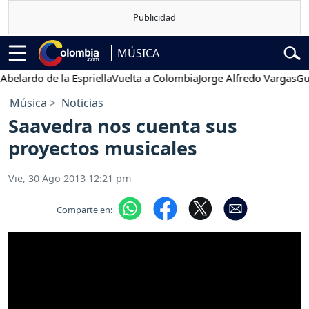
MÚSICA
elardo de la Espriella
Vuelta a Colombia
Jorge Alfredo Vargas
Gusta
Música
Noticias
Saavedra nos cuenta sus
proyectos musicales
Vie, 30 Ago 2013 12:21 pm
Comparte en: