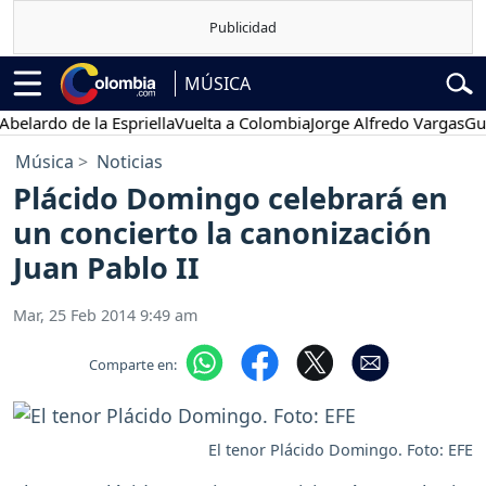
MÚSICA
lardo de la Espriella
Vuelta a Colombia
Jorge Alfredo Vargas
Gusta
Música
Noticias
Plácido Domingo celebrará en
un concierto la canonización
Juan Pablo II
Mar, 25 Feb 2014 9:49 am
Comparte en:
El tenor Plácido Domingo. Foto: EFE