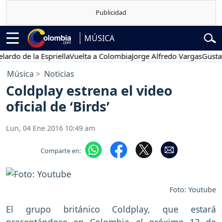
MÚSICA
o de la Espriella
Vuelta a Colombia
Jorge Alfredo Vargas
Gustavo P
Música
Noticias
Coldplay estrena el video
oficial de ‘Birds’
Lun, 04 Ene 2016 10:49 am
Comparte en:
Foto: Youtube
El grupo británico Coldplay, que estará
presentándose en Colombia el próximo 13 de