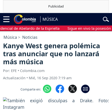
MÚSICA
ial de Abelardo de la Espriella
Sigue en vivo la posesión pres
Música
Noticias
Kanye West genera polémica
tras anunciar que no lanzará
más música
Por: EFE • Colombia.com
Actualización
•
Mié, 16 Sep 2020 7:19 am
Comparte en: