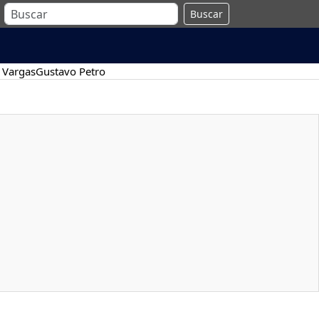
Buscar
 Vargas
Gustavo Petro