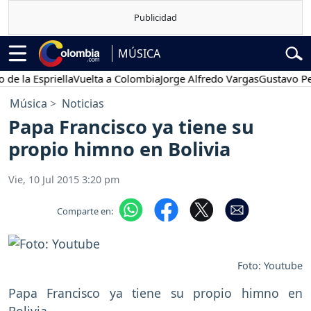
MÚSICA
la Espriella
Vuelta a Colombia
Jorge Alfredo Vargas
Gustavo Petro
Música
Noticias
Papa Francisco ya tiene su
propio himno en Bolivia
Vie, 10 Jul 2015 3:20 pm
Comparte en:
Foto: Youtube
Papa Francisco ya tiene su propio himno en
Bolivia