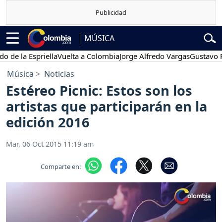
MÚSICA
la Espriella
Vuelta a Colombia
Jorge Alfredo Vargas
Gustavo Petro
Música
Noticias
Estéreo Picnic: Estos son los
artistas que participarán en la
edición 2016
Mar, 06 Oct 2015 11:19 am
Comparte en: