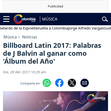
MÚSICA
do de la Espriella
Vuelta a Colombia
Jorge Alfredo Vargas
Gustavo 
Música
Noticias
Billboard Latin 2017: Palabras
de J Balvin al ganar como
'Álbum del Año'
Vie, 28 Abr 2017 10:29 am
Comparte en: