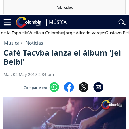
MÚSICA
 Espriella
Vuelta a Colombia
Jorge Alfredo Vargas
Gustavo Petro
Música
Noticias
Café Tacvba lanza el álbum 'Jei
Beibi'
Mar, 02 May 2017 2:34 pm
Comparte en: