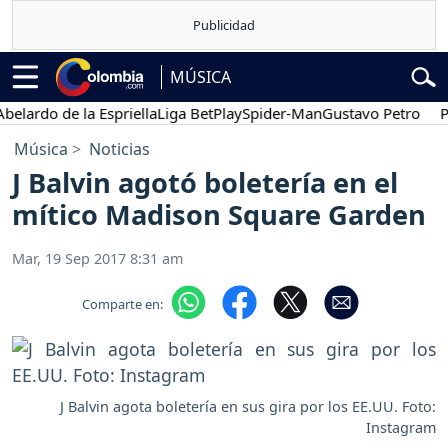
MÚSICA
rdo de la Espriella
Liga BetPlay
Spider-Man
Gustavo Petro
Poses
Música
Noticias
J Balvin agotó boletería en el
mítico Madison Square Garden
Mar, 19 Sep 2017 8:31 am
Comparte en:
J Balvin agota boletería en sus gira por los EE.UU. Foto:
Instagram