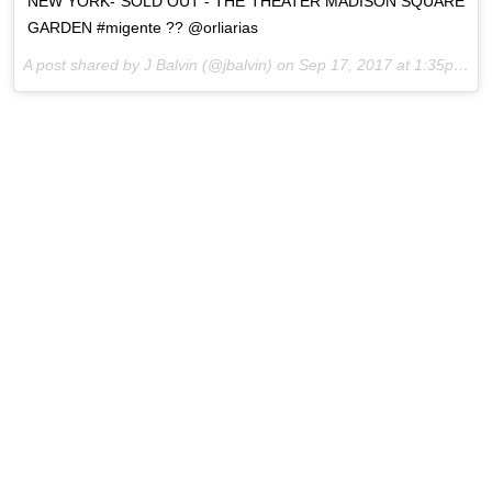
NEW YORK- SOLD OUT - THE THEATER MADISON SQUARE
GARDEN #migente ?? @orliarias
A post shared by J Balvin (@jbalvin) on
Sep 17, 2017 at 1:35pm PDT