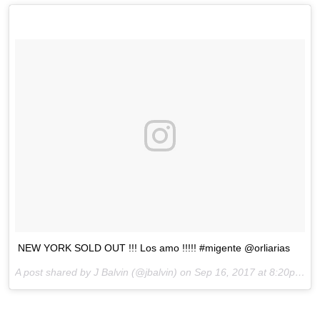
NEW YORK SOLD OUT !!! Los amo !!!!! #migente @orliarias
A post shared by J Balvin (@jbalvin) on
Sep 16, 2017 at 8:20pm PDT