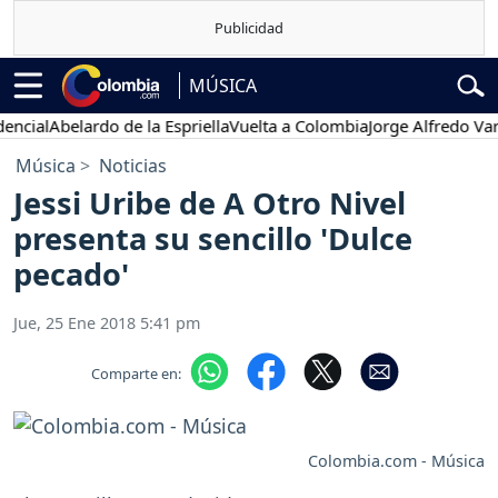
MÚSICA
ial
Abelardo de la Espriella
Vuelta a Colombia
Jorge Alfredo Vargas
Música
Noticias
Jessi Uribe de A Otro Nivel
presenta su sencillo 'Dulce
pecado'
Jue, 25 Ene 2018 5:41 pm
Comparte en:
Colombia.com - Música