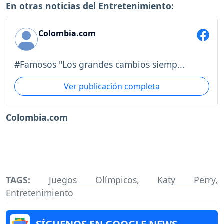
En otras noticias del Entretenimiento:
Colombia.com
#Famosos "Los grandes cambios siemp...
Ver publicación completa
Colombia.com
TAGS:
Juegos Olímpicos
,
Katy Perry
,
Entretenimiento