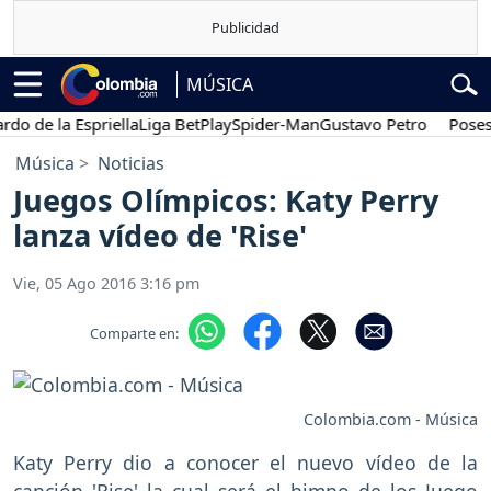
MÚSICA
 de la Espriella
Liga BetPlay
Spider-Man
Gustavo Petro
Posesión
Música
Noticias
Juegos Olímpicos: Katy Perry
lanza vídeo de 'Rise'
Vie, 05 Ago 2016 3:16 pm
Comparte en:
Colombia.com - Música
Katy Perry dio a conocer el nuevo vídeo de la
canción 'Rise' la cual será el himno de los Juego