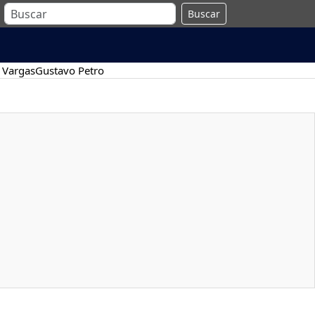
Buscar
 Vargas
Gustavo Petro