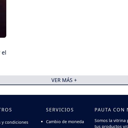
 el
VER MÁS +
TROS
SERVICIOS
PAUTA CON
Somos la vitrina 
Cambio de moneda
 y condiciones
tus productos y/o