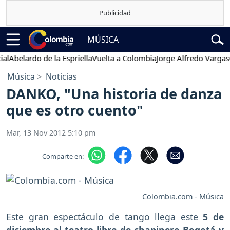
MÚSICA
Abelardo de la Espriella
Vuelta a Colombia
Jorge Alfredo Vargas
Gus
Música
Noticias
DANKO, "Una historia de danza
que es otro cuento"
Mar, 13 Nov 2012 5:10 pm
Comparte en:
Colombia.com - Música
Este gran espectáculo de tango llega este
5 de
diciembre al teatro libre de chapinero Bogotá y