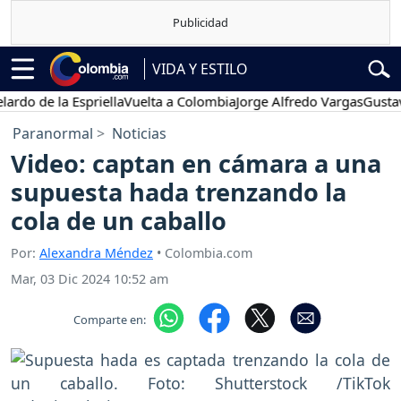
VIDA Y ESTILO
 de la Espriella
Vuelta a Colombia
Jorge Alfredo Vargas
Gustavo P
Paranormal
Noticias
Video: captan en cámara a una
supuesta hada trenzando la
cola de un caballo
Por:
Alexandra Méndez
• Colombia.com
Mar, 03 Dic 2024 10:52 am
Comparte en: