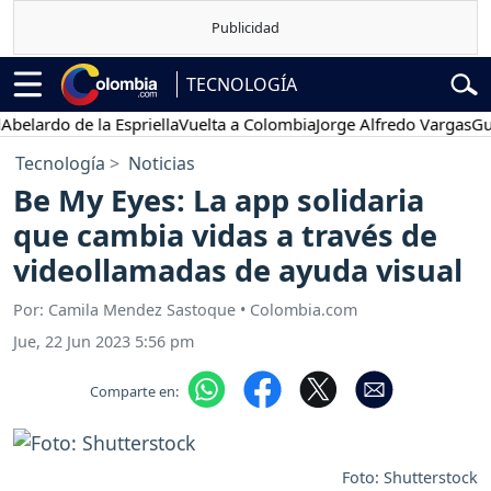
TECNOLOGÍA
rdo de la Espriella
Vuelta a Colombia
Jorge Alfredo Vargas
Gustavo
Tecnología
Noticias
Be My Eyes: La app solidaria
que cambia vidas a través de
videollamadas de ayuda visual
Por: Camila Mendez Sastoque • Colombia.com
Jue, 22 Jun 2023 5:56 pm
Comparte en:
Foto: Shutterstock