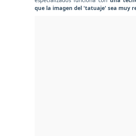
especializados funciona con
una tecn
que la imagen del 'tatuaje' sea muy r