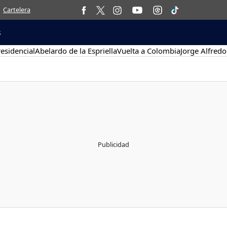
Cartelera
s
esidencial
Abelardo de la Espriella
Vuelta a Colombia
Jorge Alfredo