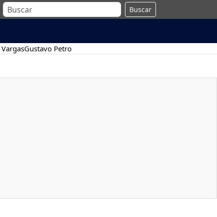
Buscar
 Vargas
Gustavo Petro