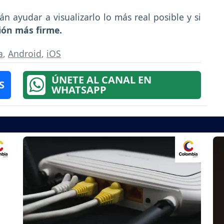
rán ayudar a visualizarlo lo más real posible y si
sión más firme.
a
,
Android
,
iOS
ÚNETE AL CANAL EN
S
WHATSAPP