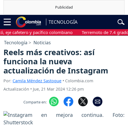
TECNOLOGÍA
 cafetero y pacífico colombiano
Terremoto de 7.4 grados sacu
Tecnología
Noticias
Reels más creativos: así
funciona la nueva
actualización de Instagram
Por:
Camila Méndez Sastoque
• Colombia.com
Actualización
•
Jue, 21 Mar 2024 12:26 pm
Comparte en: