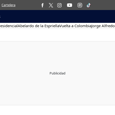
Cartelera
s
esidencial
Abelardo de la Espriella
Vuelta a Colombia
Jorge Alfredo