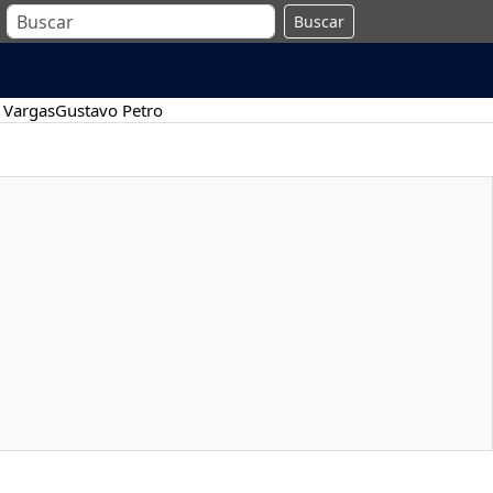
Buscar
 Vargas
Gustavo Petro