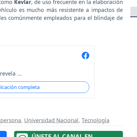
o como
Kevlar
, de uso frecuente en la elaboración
vehículo es mucho más resistente a impactos de
iales comúnmente empleados para el blindaje de
evela ...
licación completa
ipersona
,
Universidad Nacional
,
Tecnología
ÚNETE AL CANAL EN