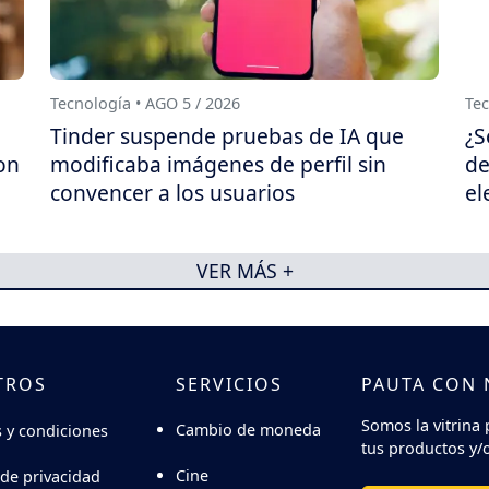
Tecnología • AGO 5 / 2026
Tec
Tinder suspende pruebas de IA que
¿S
on
modificaba imágenes de perfil sin
de
convencer a los usuarios
el
VER MÁS +
TROS
SERVICIOS
PAUTA CON
Somos la vitrina 
Cambio de moneda
 y condiciones
tus productos y/o
Cine
 de privacidad