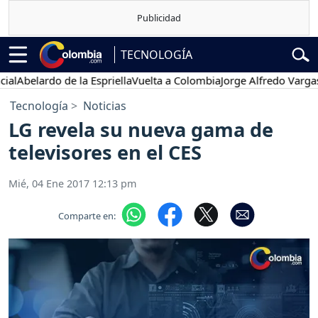
TECNOLOGÍA
elardo de la Espriella
Vuelta a Colombia
Jorge Alfredo Vargas
Gusta
Tecnología
Noticias
LG revela su nueva gama de
televisores en el CES
Mié, 04 Ene 2017 12:13 pm
Comparte en: