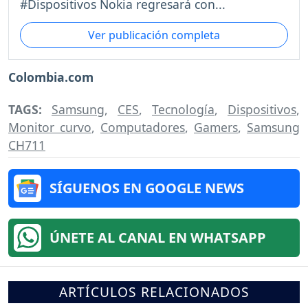
#Dispositivos Nokia regresará con...
Ver publicación completa
Colombia.com
TAGS:
Samsung
,
CES
,
Tecnología
,
Dispositivos
,
Monitor curvo
,
Computadores
,
Gamers
,
Samsung
CH711
SÍGUENOS EN GOOGLE NEWS
ÚNETE AL CANAL EN WHATSAPP
ARTÍCULOS RELACIONADOS