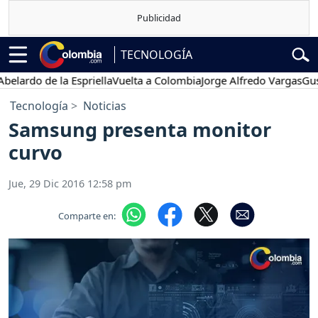
TECNOLOGÍA
rdo de la Espriella
Vuelta a Colombia
Jorge Alfredo Vargas
Gustavo
Tecnología
Noticias
Samsung presenta monitor
curvo
Jue, 29 Dic 2016 12:58 pm
Comparte en: