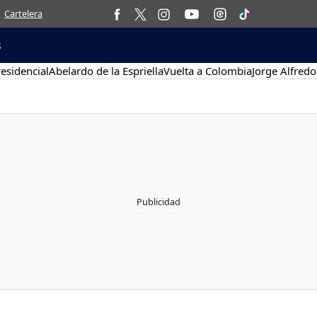
Cartelera
s
esidencial
Abelardo de la Espriella
Vuelta a Colombia
Jorge Alfredo