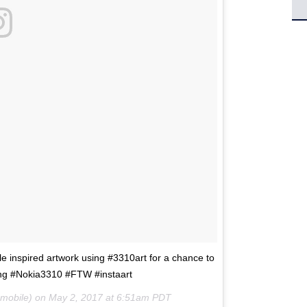
 inspired artwork using #3310art for a chance to
ing #Nokia3310 #FTW #instaart
amobile) on
May 2, 2017 at 6:51am PDT