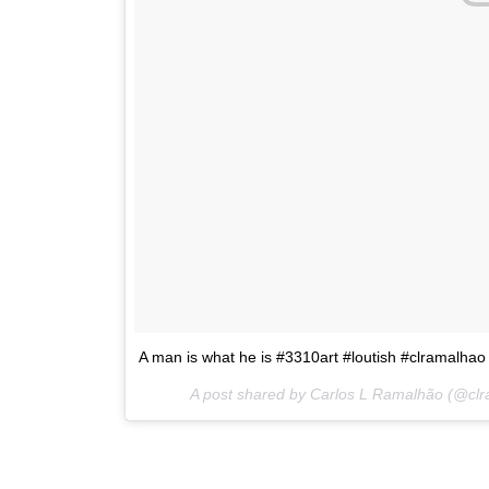
A man is what he is #3310art #loutish #clramalhao
A post shared by Carlos L Ramalhão (@cl