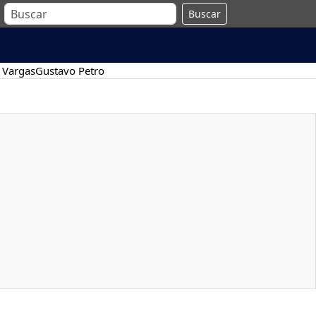
Buscar
 Vargas
Gustavo Petro