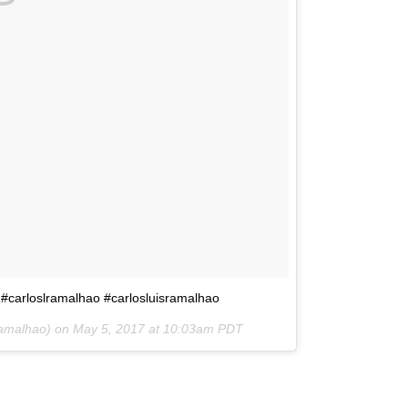
 #carloslramalhao #carlosluisramalhao
ramalhao) on
May 5, 2017 at 10:03am PDT