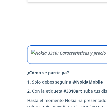
¿Cómo se participa?
1.
Solo debes seguir a
@NokiaMobile
2.
Con la etiqueta
#3310art
sube tus dis
Hasta el momento Nokia ha presentado q
colores
rojo, amarillo, gris y azul oscuro.