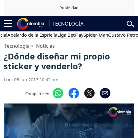
TECNOLOGÍA
belardo de la Espriella
Liga BetPlay
Spider-Man
Gustavo Petro
P
Tecnología
Noticias
¿Dónde diseñar mi propio
sticker y venderlo?
Lun, 05 Jun 2017 10:42 am
Comparte en: