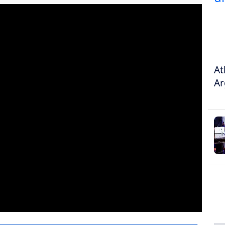
At
Ar