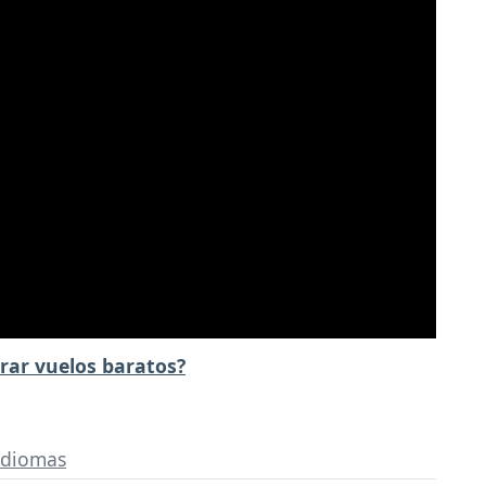
ar vuelos baratos?
idiomas