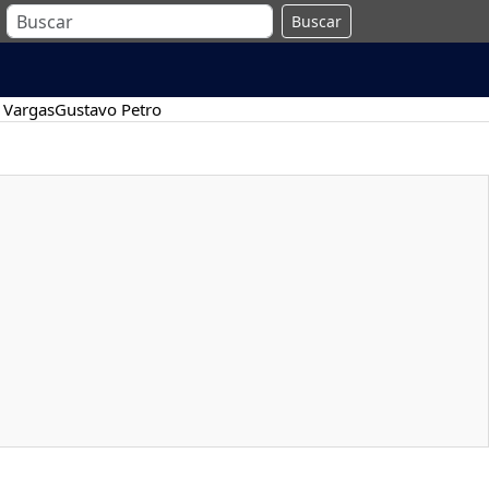
Buscar
 Vargas
Gustavo Petro