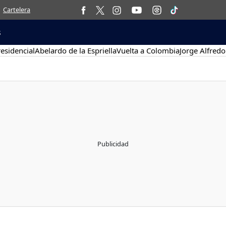
Cartelera
s
esidencial
Abelardo de la Espriella
Vuelta a Colombia
Jorge Alfredo