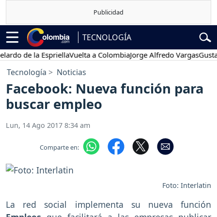
TECNOLOGÍA
o de la Espriella
Vuelta a Colombia
Jorge Alfredo Vargas
Gustavo P
Tecnología
Noticias
Facebook: Nueva función para
buscar empleo
Lun, 14 Ago 2017 8:34 am
Comparte en:
Foto: Interlatin
La red social implementa su nueva función
Empleos
que facilitará a las empresas publicar