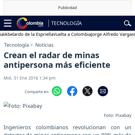
TECNOLOGÍA
lardo de la Espriella
Vuelta a Colombia
Jorge Alfredo Vargas
Gusta
Tecnología
Noticias
Crean el radar de minas
antipersona más eficiente
Mié, 31 Ene 2018 1:34 pm
Comparte en:
Foto: Pixabay
Ingenieros colombianos revolucionan con un
detector de minas antipersona con un 80% más de