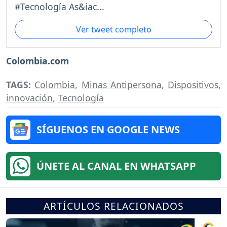
#Tecnología As&iac...
Ver tweet completo
Colombia.com
TAGS:
Colombia
,
Minas Antipersona
,
Dispositivos
,
innovación
,
Tecnología
SÍGUENOS EN GOOGLE NEWS
ÚNETE AL CANAL EN WHATSAPP
ARTÍCULOS RELACIONADOS