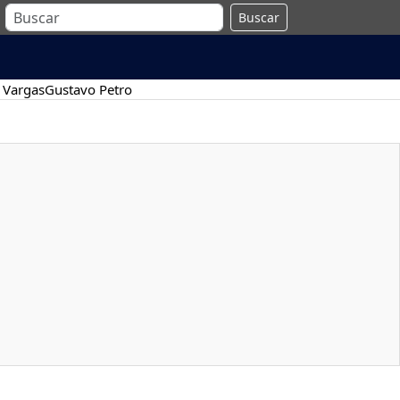
Buscar
 Vargas
Gustavo Petro