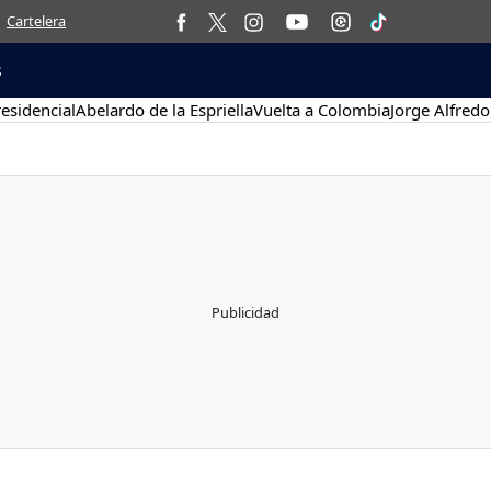
Cartelera
s
esidencial
Abelardo de la Espriella
Vuelta a Colombia
Jorge Alfredo