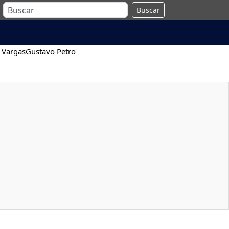
Buscar
 Vargas
Gustavo Petro