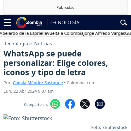
TECNOLOGÍA
rdo de la Espriella
Vuelta a Colombia
Jorge Alfredo Vargas
Gustavo
Tecnología
Noticias
WhatsApp se puede
personalizar: Elige colores,
iconos y tipo de letra
Por:
Camila Méndez Sastoque
• Colombia.com
Lun, 22 Abr 2024 9:07 am
Comparte en:
Foto: Shutterstock